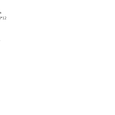
я
0*12
1