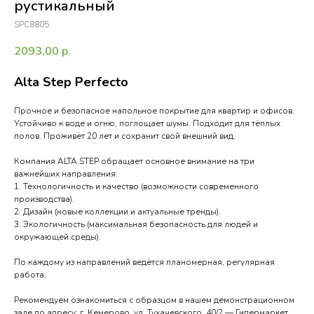
рустикальный
SPC8805
2093,00
р.
Alta Step Perfecto
Прочное и безопасное напольное покрытие для квартир и офисов.
Устойчиво к воде и огню, поглощает шумы. Подходит для тёплых
полов. Проживёт 20 лет и сохранит свой внешний вид.
Компания ALTA STEP обращает основное внимание на три
важнейших направления:
1. Технологичность и качество (возможности современного
производства).
2. Дизайн (новые коллекции и актуальные тренды).
3. Экологичность (максимальная безопасность для людей и
окружающей среды).
По каждому из направлений ведётся планомерная, регулярная
работа.
Рекомендуем ознакомиться с образцом в нашем демонстрационном
зале по адресу: г. Кемерово, ул. Тухачевского, 40/2 — Гипермаркет