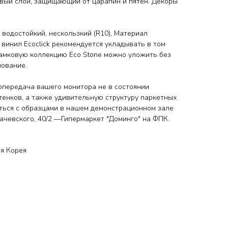
вый слой, защищающий от царапин и пятен. Декоры
e водостойкий, нескользкий (R10), Материал
 винил Ecoclick рекомендуется укладывать в том
 Замковую коллекцию Eco Stone можно уложить без
нование.
передача вашего монитора не в состоянии
тенков, а также удивительную структуру паркетных
ться с образцами
в нашем демонстрационном зале
ухачевского, 40/2 —Гипермаркет "Доминго" на ФПК.
я Корея