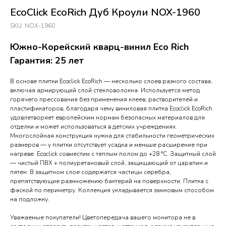
EcoClick EcoRich Дуб Кроули NOX-1960
SKU:
NOX-1960
Южно-Корейский кварц-винил Eco Rich
Гарантия: 25 лет
В основе плитки Ecoclick EcoRich — несколько слоев разного состава,
включая армирующий слой стекловолокна. Используется метод
горячего прессования без применения клеев, растворителей и
пластификаторов, благодаря чему виниловая плитка Ecoclick EcoRich
удовлетворяет европейским нормам безопасных материалов для
отделки и может использоваться в детских учреждениях.
Многослойная конструкция нужна для стабильности геометрических
размеров — у плитки отсутствует усадка и меньше расширение при
нагреве. Ecoclick совместим с теплым полом до +28 °C. Защитный слой
— чистый ПВХ + полиуретановый слой, защищающий от царапин и
пятен. В защитном слое содержатся частицы серебра,
препятствующие размножению бактерий на поверхности. Плитка с
фаской по периметру. Коллекция укладывается замковым способом
на подложку.
Уважаемые покупатели! Цветопередача вашего монитора не в