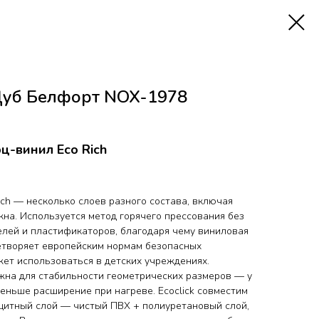
 Дуб Белфорт NOX-1978
-винил Eco Rich
Rich — несколько слоев разного состава, включая
на. Используется метод горячего прессования без
елей и пластификаторов, благодаря чему виниловая
летворяет европейским нормам безопасных
жет использоваться в детских учреждениях.
жна для стабильности геометрических размеров — у
меньше расширение при нагреве. Ecoclick совместим
ащитный слой — чистый ПВХ + полиуретановый слой,