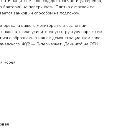
ен. В защитном слое содержатся частицы серебра,
бактерий на поверхности. Плитка с фаской по
вается замковым способом на подложку.
передача вашего монитора не в состоянии
тенков, а также удивительную структуру паркетных
ться с образцами
в нашем демонстрационном зале
ухачевского, 40/2 — Гипермаркет "Доминго" на ФПК.
я Корея
ковая