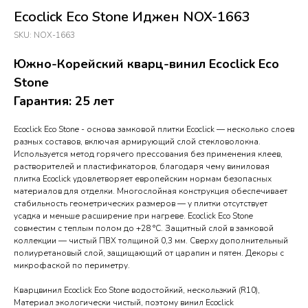
Ecoclick Eco Stone Иджен NOX-1663
SKU:
NOX-1663
Южно-Корейский кварц-винил Ecoclick Eco
Stone
Гарантия: 25 лет
Ecoclick Eco Stone - основа замковой плитки Ecoclick — несколько слоев
разных составов, включая армирующий слой стекловолокна.
Используется метод горячего прессования без применения клеев,
растворителей и пластификаторов, благодаря чему виниловая
плитка Ecoclick удовлетворяет европейским нормам безопасных
материалов для отделки. Многослойная конструкция обеспечивает
стабильность геометрических размеров — у плитки отсутствует
усадка и меньше расширение при нагреве. Ecoclick Eco Stone
совместим с теплым полом до +28 °C. Защитный слой в замковой
коллекции — чистый ПВХ толщиной 0,3 мм. Сверху дополнительный
полиуретановый слой, защищающий от царапин и пятен. Декоры с
микрофаской по периметру.
Кварцвинил Ecoclick Eco Stone водостойкий, нескользкий (R10),
Материал экологически чистый, поэтому винил Ecoclick