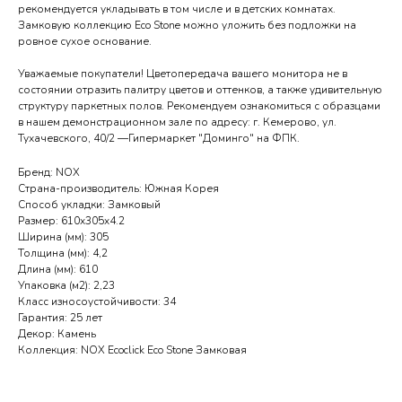
рекомендуется укладывать в том числе и в детских комнатах.
Замковую коллекцию Eco Stone можно уложить без подложки на
ровное сухое основание.
Уважаемые покупатели! Цветопередача вашего монитора не в
состоянии отразить палитру цветов и оттенков, а также удивительную
структуру паркетных полов. Рекомендуем ознакомиться с образцами
в нашем демонстрационном зале по адресу: г. Кемерово, ул.
Тухачевского, 40/2 —Гипермаркет "Доминго" на ФПК.
Бренд: NOX
Страна-производитель: Южная Корея
Способ укладки: Замковый
Размер: 610x305x4.2
Ширина (мм): 305
Толщина (мм): 4,2
Длина (мм): 610
Упаковка (м2): 2,23
Класс износоустойчивости: 34
Гарантия: 25 лет
Декор: Камень
Коллекция: NOX Ecoclick Eco Stone Замковая