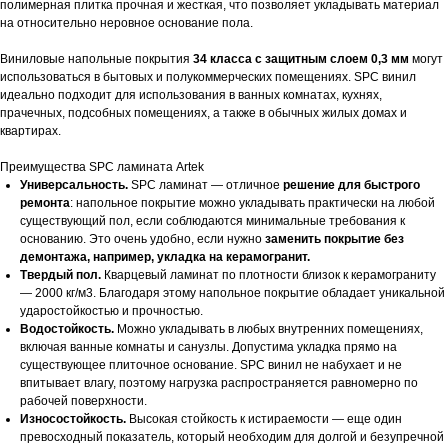
полимерная плитка прочная и жесткая, что позволяет укладывать материал
на относительно неровное основание пола.
Виниловые напольные покрытия
34 класса с защитным слоем 0,3 мм
могут
использоваться в бытовых и полукоммерческих помещениях. SPC винил
идеально подходит для использования в ванных комнатах, кухнях,
прачечных, подсобных помещениях, а также в обычных жилых домах и
квартирах.
Преимущества SPC ламината Artek
Универсальность.
SPC ламинат — отличное
решение для быстрого
ремонта
: напольное покрытие можно укладывать практически на любой
существующий пол, если соблюдаются минимальные требования к
основанию. Это очень удобно, если нужно
заменить покрытие без
демонтажа, например, укладка на керамогранит.
Твердый пол.
Кварцевый ламинат по плотности близок к керамограниту
— 2000 кг/м3. Благодаря этому напольное покрытие обладает уникальной
ударостойкостью и прочностью.
Водостойкость.
Можно укладывать в любых внутренних помещениях,
включая ванные комнаты и санузлы. Допустима укладка прямо на
существующее плиточное основание. SPC винил не набухает и не
впитывает влагу, поэтому нагрузка распространяется равномерно по
рабочей поверхности.
Износостойкость.
Высокая стойкость к истираемости — еще один
превосходный показатель, который необходим для долгой и безупречной