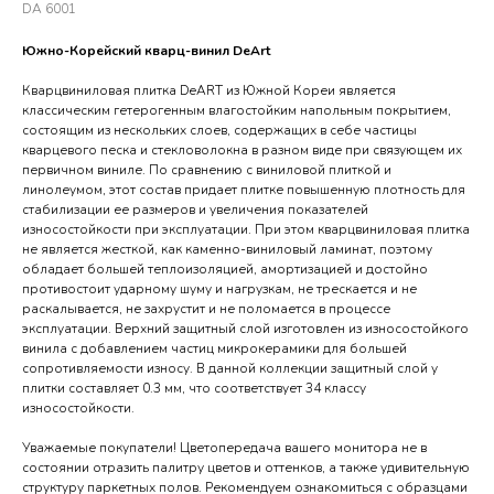
DA 6001
Южно-Корейский кварц-винил DeArt
Кварцвиниловая плитка DeART из Южной Кореи является
классическим гетерогенным влагостойким напольным покрытием,
состоящим из нескольких слоев, содержащих в себе частицы
кварцевого песка и стекловолокна в разном виде при связующем их
первичном виниле. По сравнению с виниловой плиткой и
линолеумом, этот состав придает плитке повышенную плотность для
стабилизации ее размеров и увеличения показателей
износостойкости при эксплуатации. При этом кварцвиниловая плитка
не является жесткой, как каменно-виниловый ламинат, поэтому
обладает большей теплоизоляцией, амортизацией и достойно
противостоит ударному шуму и нагрузкам, не трескается и не
раскалывается, не захрустит и не поломается в процессе
эксплуатации. Верхний защитный слой изготовлен из износостойкого
винила с добавлением частиц микрокерамики для большей
сопротивляемости износу. В данной коллекции защитный слой у
плитки составляет 0.3 мм, что соответствует 34 классу
износостойкости.
Уважаемые покупатели! Цветопередача вашего монитора не в
состоянии отразить палитру цветов и оттенков, а также удивительную
структуру паркетных полов. Рекомендуем ознакомиться с образцами