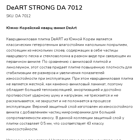
DeART STRONG DA 7012
SKU:
DA 7012
Южно-Корейский кварц-винил DeArt
Кварцвиниловая плитка DeART из Южной Кореи является
классическим гетерогенным влагостойким напольным покрытием,
состоящим из нескольких слоев, содержащих в себе частицы
кварцевого песка и стекловолокна в разном виде при связующем их
первичном виниле. По сравнению с виниловой плиткой и
линолеумом, этот состав придает плитке повышенную плотность для
стабилизации ее размеров и увеличения показателей
износостойкости при эксплуатации. При этом кварцвиниловая плитка
не является жесткой, как каменно-виниловый ламинат, поэтому
обладает большей теплоизоляцией, амортизацией и достойно
противостоит ударному шуму и нагрузкам, не трескается и не
раскалывается, не захрустит и не поломается в процессе
эксплуатации. Верхний защитный слой изготовлен из износостойкого
винила с добавлением частиц микрокерамики для большей
сопротивляемости износу. В данной коллекции защитный слой у
плитки составляет 0.5 мм, что соответствует 43 классу
износостойкости.