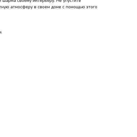
е шарма своему интерьеру. Не упустите
тную атмосферу в своем доме с помощью этого
я