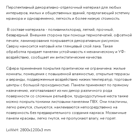
Перспективный декоративно-отделочный материал для любых
интерьеров, жилых и общественных зданий, предлагающий эстетику
мрамора и одновременно, легкость и более низкую стоимость.
В составе материала - поливинилхлорид, легкий, прочный,
безвредный. Внешняя сторона при помощи термопечатий, офсетной
печати, ламинирования покрывается декоративным рисунком.
Сверху наносится матовый или глянцевый слой лака. Такая
обработка придает панелям устойчивость к механическому и УФ-
воздействию, сообщает им антистатические качества.
Сфера применения покрытия практически не ограничена: жилые
комнаты, помещения с повышенной влажностью, открытые террасы
и веранды, подверженные воздействию низких температур, торговые
центры с большой проходимостью. Панели применяют по прямому
назначению, изготавливают из них декор различного рода
поверхности со сложным рельефом, труднодоступные места также
можно покрыть тонкими листовыми панелями ПВХ. Они пластичны,
легко режутся, стыкуются, наклеиваются непосредственно на
поверхность без предварительного создания каркаса. Мозаичные
панели красивы, легко гнутся, не пропускают влагу, не горят.
LxWxH: 2800x1200x3 mm