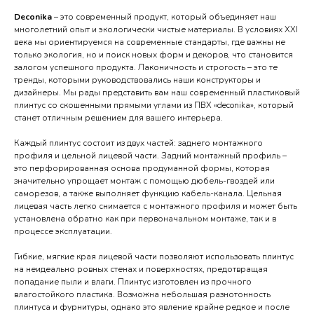
Deconika
– это современный продукт, который объединяет наш
многолетний опыт и экологически чистые материалы. В условиях XXI
века мы ориентируемся на современные стандарты, где важны не
только экология, но и поиск новых форм и декоров, что становится
залогом успешного продукта. Лаконичность и строгость – это те
тренды, которыми руководствовались наши конструкторы и
дизайнеры. Мы рады представить вам наш современный пластиковый
плинтус со скошенными прямыми углами из ПВХ «deconika», который
станет отличным решением для вашего интерьера.
Каждый плинтус состоит из двух частей: заднего монтажного
профиля и цельной лицевой части. Задний монтажный профиль –
это перфорированная основа продуманной формы, которая
значительно упрощает монтаж с помощью дюбель-гвоздей или
саморезов, а также выполняет функцию кабель-канала. Цельная
лицевая часть легко снимается с монтажного профиля и может быть
установлена обратно как при первоначальном монтаже, так и в
процессе эксплуатации.
Гибкие, мягкие края лицевой части позволяют использовать плинтус
на неидеально ровных стенах и поверхностях, предотвращая
попадание пыли и влаги. Плинтус изготовлен из прочного
влагостойкого пластика. Возможна небольшая разнотонность
плинтуса и фурнитуры, однако это явление крайне редкое и после