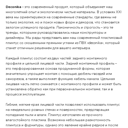
Deconika
– это современный продукт, который объединяет наш
многолетний опыт и экологически чистые материалы. В условиях XXI
века мы ориентируемся на современные стандарты, где важны не
только экология, но и поиск новых форм и декоров, что становится
залогом успешного продукта. Лаконичность и строгость – это те
тренды, которыми руководствовались наши конструкторы и
дизайнеры. Мы рады представить вам наш современный пластиковый
плинтус со скошенными прямыми углами из ПВХ «deconika», который
станет отличным решением для вашего интерьера.
Каждый плинтус состоит из двух частей: заднего монтажного
профиля и цельной лицевой части. Задний монтажный профиль –
это перфорированная основа продуманной формы, которая
значительно упрощает монтаж с помощью дюбель-гвоздей или
саморезов, а также выполняет функцию кабель-канала. Цельная
лицевая часть легко снимается с монтажного профиля и может быть
установлена обратно как при первоначальном монтаже, так и в
процессе эксплуатации.
Гибкие, мягкие края лицевой части позволяют использовать плинтус
на неидеально ровных стенах и поверхностях, предотвращая
попадание пыли и влаги. Плинтус изготовлен из прочного
влагостойкого пластика. Возможна небольшая разнотонность
плинтуса и фурнитуры, однако это явление крайне редкое и после