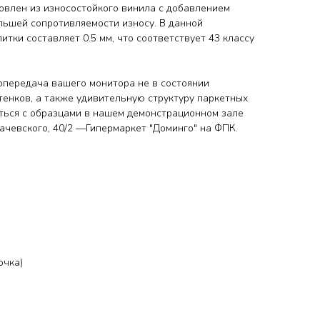
овлен из износостойкого винила с добавлением
льшей сопротивляемости износу. В данной
итки составляет 0.5 мм, что соответствует 43 классу
передача вашего монитора не в состоянии
тенков, а также удивительную структуру паркетных
ться с образцами
в нашем демонстрационном зале
ухачевского, 40/2 —Гипермаркет "Доминго" на ФПК.
очка)