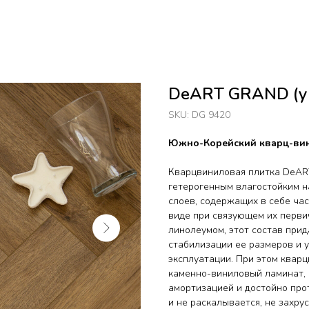
DeART GRAND (ук
SKU:
DG 9420
Южно-Корейский кварц-вин
Кварцвиниловая плитка DeAR
гетерогенным влагостойким н
слоев, содержащих в себе ча
виде при связующем их перви
линолеумом, этот состав при
стабилизации ее размеров и 
эксплуатации. При этом кварц
каменно-виниловый ламинат, 
амортизацией и достойно прот
и не раскалывается, не захру