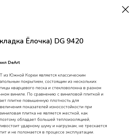
ладка Ёлочка) DG 9420
ил DeArt
T из Южной Кореи является классическим
апольным покрытием, состоящим из нескольких
стицы кварцевого песка и стекловолокна в разном
чном виниле. По сравнению с виниловой плиткой и
дает плитке повышенную плотность для
увеличения показателей износостойкости при
виниловая плитка не является жесткой, как
поэтому обладает большей теплоизоляцией,
ивостоит ударному шуму и нагрузкам, не трескается
стит и не поломается в процессе эксплуатации.