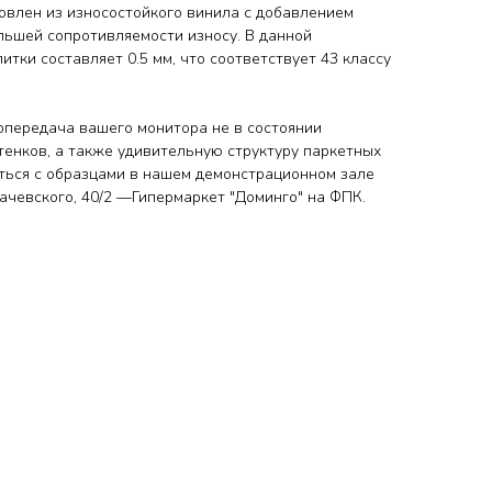
овлен из износостойкого винила с добавлением
льшей сопротивляемости износу. В данной
итки составляет 0.5 мм, что соответствует 43 классу
передача вашего монитора не в состоянии
тенков, а также удивительную структуру паркетных
ться с образцами
в нашем демонстрационном зале
ухачевского, 40/2 —Гипермаркет "Доминго" на ФПК.