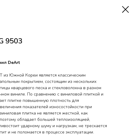
G 9503
ил DeArt
T из Южной Кореи является классическим
апольным покрытием, состоящим из нескольких
стицы кварцевого песка и стекловолокна в разном
чном виниле. По сравнению с виниловой плиткой и
дает плитке повышенную плотность для
увеличения показателей износостойкости при
виниловая плитка не является жесткой, как
поэтому обладает большей теплоизоляцией,
ивостоит ударному шуму и нагрузкам, не трескается
стит и не поломается в процессе эксплуатации.