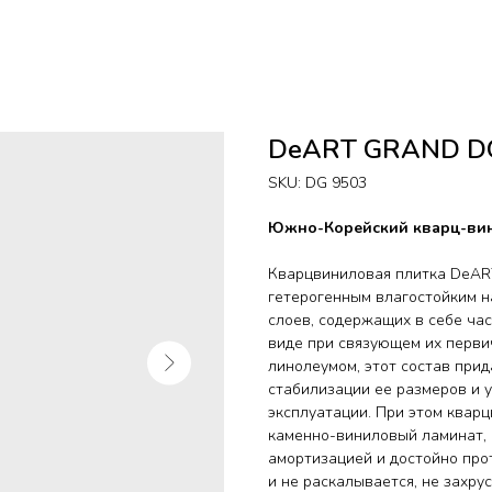
DeART GRAND D
SKU:
DG 9503
Южно-Корейский кварц-вин
Кварцвиниловая плитка DeAR
гетерогенным влагостойким н
слоев, содержащих в себе ча
виде при связующем их перви
линолеумом, этот состав при
стабилизации ее размеров и 
эксплуатации. При этом кварц
каменно-виниловый ламинат, 
амортизацией и достойно прот
и не раскалывается, не захру