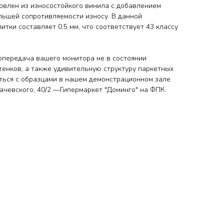
овлен из износостойкого винила с добавлением
льшей сопротивляемости износу. В данной
итки составляет 0.5 мм, что соответствует 43 классу
передача вашего монитора не в состоянии
тенков, а также удивительную структуру паркетных
ться с образцами
в нашем демонстрационном зале
ухачевского, 40/2 —Гипермаркет "Доминго" на ФПК.