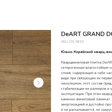
DeART GRAND D
SKU:
DG 9410
Южно-Корейский кварц-вин
Кварцвиниловая плитка DeAR
гетерогенным влагостойким н
слоев, содержащих в себе ча
виде при связующем их перви
линолеумом, этот состав при
стабилизации ее размеров и 
эксплуатации. При этом кварц
каменно-виниловый ламинат, 
амортизацией и достойно прот
и не раскалывается, не захру