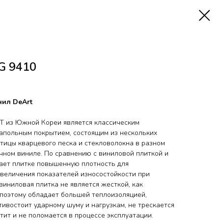
G 9410
ил DeArt
T из Южной Кореи является классическим
апольным покрытием, состоящим из нескольких
стицы кварцевого песка и стекловолокна в разном
чном виниле. По сравнению с виниловой плиткой и
дает плитке повышенную плотность для
увеличения показателей износостойкости при
виниловая плитка не является жесткой, как
поэтому обладает большей теплоизоляцией,
ивостоит ударному шуму и нагрузкам, не трескается
стит и не поломается в процессе эксплуатации.