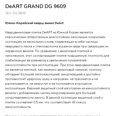
DeART GRAND DG 9609
SKU:
DG 9609
Южно-Корейский кварц-винил DeArt
Кварцвиниловая плитка DeART из Южной Кореи является
классическим гетерогенным влагостойким напольным покрытием,
состоящим из нескольких слоев, содержащих в себе частицы
кварцевого песка и стекловолокна в разном виде при связующем их
первичном виниле. По сравнению с виниловой плиткой и
линолеумом, этот состав придает плитке повышенную плотность для
стабилизации ее размеров и увеличения показателей
износостойкости при эксплуатации. При этом кварцвиниловая плитка
не является жесткой, как каменно-виниловый ламинат, поэтому
обладает большей теплоизоляцией, амортизацией и достойно
противостоит ударному шуму и нагрузкам, не трескается и не
раскалывается, не захрустит и не поломается в процессе
эксплуатации. Верхний защитный слой изготовлен из износостойкого
винила с добавлением частиц микрокерамики для большей
сопротивляемости износу. В данной коллекции защитный слой у
плитки составляет 0.5 мм, что соответствует 43 классу
износостойкости.