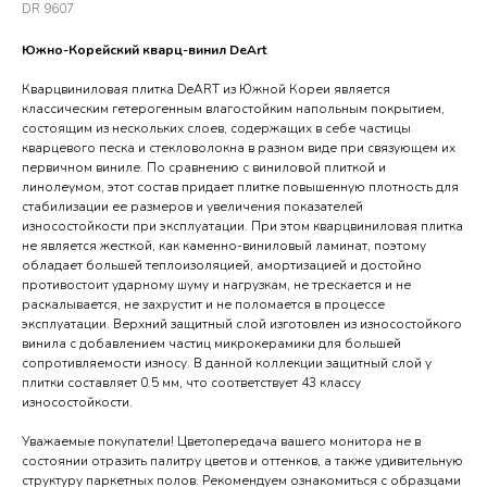
DR 9607
Южно-Корейский кварц-винил DeArt
Кварцвиниловая плитка DeART из Южной Кореи является
классическим гетерогенным влагостойким напольным покрытием,
состоящим из нескольких слоев, содержащих в себе частицы
кварцевого песка и стекловолокна в разном виде при связующем их
первичном виниле. По сравнению с виниловой плиткой и
линолеумом, этот состав придает плитке повышенную плотность для
стабилизации ее размеров и увеличения показателей
износостойкости при эксплуатации. При этом кварцвиниловая плитка
не является жесткой, как каменно-виниловый ламинат, поэтому
обладает большей теплоизоляцией, амортизацией и достойно
противостоит ударному шуму и нагрузкам, не трескается и не
раскалывается, не захрустит и не поломается в процессе
эксплуатации. Верхний защитный слой изготовлен из износостойкого
винила с добавлением частиц микрокерамики для большей
сопротивляемости износу. В данной коллекции защитный слой у
плитки составляет 0.5 мм, что соответствует 43 классу
износостойкости.
Уважаемые покупатели! Цветопередача вашего монитора не в
состоянии отразить палитру цветов и оттенков, а также удивительную
структуру паркетных полов. Рекомендуем ознакомиться с образцами